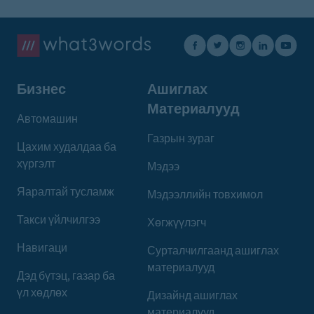
Бизнес
Ашиглах
Материалууд
Автомашин
Газрын зураг
Цахим худалдаа ба
хүргэлт
Мэдээ
Яаралтай тусламж
Мэдээллийн товхимол
Такси үйлчилгээ
Хөгжүүлэгч
Навигаци
Сурталчилгаанд ашиглах
материалууд
Дэд бүтэц, газар ба
үл хөдлөх
Дизайнд ашиглах
материалууд