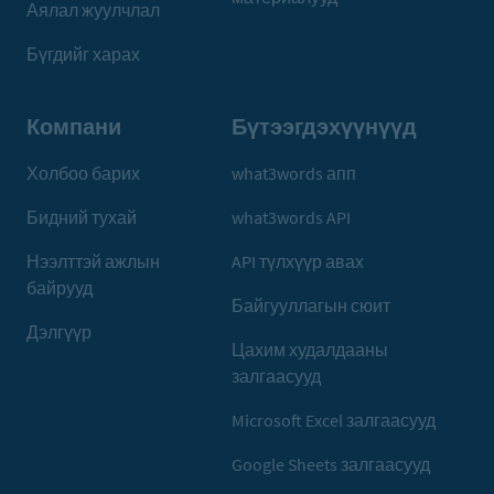
Аялал жуулчлал
Бүгдийг харах
Компани
Бүтээгдэхүүнүүд
Холбоо барих
what3words апп
Бидний тухай
what3words API
Нээлттэй ажлын
API түлхүүр авах
байрууд
Байгууллагын сюит
Дэлгүүр
Цахим худалдааны
залгаасууд
Microsoft Excel залгаасууд
Google Sheets залгаасууд