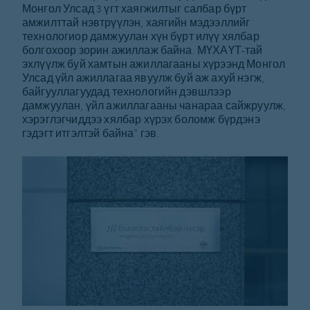
Монгол Улсад 3 үгт хаягжилтыг салбар бүрт
амжилттай нэвтрүүлэн, хаягийн мэдээллийг
технологиор дамжуулан хүн бүрт илүү хялбар
болгохоор зорин ажиллаж байна. МҮХАҮТ-тай
эхлүүлж буй хамтын ажиллагааны хүрээнд Монгол
Улсад үйл ажиллагаа явуулж буй аж ахуй нэгж,
байгууллагуудад технологийн дэвшлээр
дамжуулан, үйл ажиллагааны чанараа сайжруулж,
хэрэглэгчиддээ хялбар хүрэх боломж бүрдэнэ
гэдэгт итгэлтэй байна” гэв.