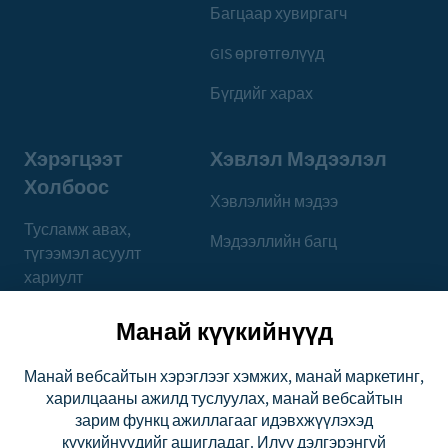
Багцаар хувиргагч
GIS өргөтгөлүүд
Бүгдийг харах
Хэрэгцээт
Хэвлэл Мэдээлэл
Холбоос
Хэвлэлийн мэдээ
Тусламж авах,
Мэдээллийн багц
түгээмэл асуулт
хариулт
what3words
Манай күүкийнүүд
ашиглах
боломжууд
Манай вебсайтын хэрэглээг хэмжих, манай маркетинг,
харилцааны ажилд туслуулах, манай вебсайтын
Нийгэмлэг
зарим функц ажиллагааг идэвхжүүлэхэд
күүкийнүүдийг ашигладаг. Илүү дэлгэрэнгүй
Данс