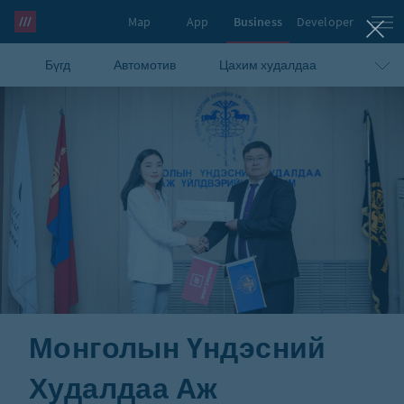
Map
App
Business
Developer
Бүгд
Автомотив
Цахим худалдаа
what3words Pro
Ложистик
Түргэн тусламж
Төр засгийн байгууллагууд
ГМС
Блог
Монголын Үндэсний
Худалдаа Аж