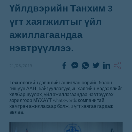
Үйлдвэрийн Танхим 3
үгт хаягжилтыг үйл
ажиллагаандаа
нэвтрүүллээ.
21/06/2019
Технологийн дэвшлийг ашиглан өөрийн болон
гишүүн ААН, байгууллагуудын хаягийн мэдээллийг
хялбаршуулах, үйл ажиллагаандаа нэвтрүүлэх
зорилгоор МҮХАҮТ what3words компанитай
хамтран ажиллахаар болж, 3 үгт хаягаа гардаж
авлаа.