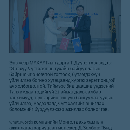
Энэ үеэр МҮХАҮТ-ын дарга Т.Дүүрэн хэлэхдээ:
“Энэхүү 3 үгт хаяг нь тухайн байгууллагын
байршлыг оновчтой тогтоох, бүтээгдэхүүн
үйлчилгээ богино хугацаанд хүргэх зэрэгт онцгой
ач холбогдолтой. Тиймээс бид цаашид үндэсний
Танхимдаа төдийгүй 21 аймаг дахь салбар
танхимууд, тэдгээрийн гишүүн байгууллагуудын
үйлчилгээ, мэдээлэлд 3 үгт хаягийг ашиглах
боломжийг бүрдүүлэхээр ажиллах болно” гэв.
what3words компанийн Монгол дахь хамтын
ажиллагаа хариуцсан менежер Д.Золбоо: “Бид