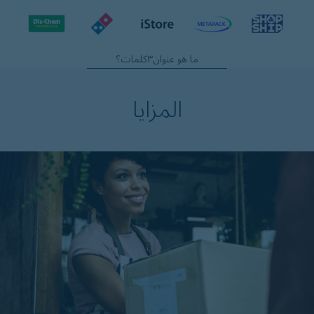
ما هو عنوان٣كلمات؟
المزايا