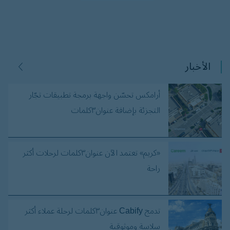
الأخبار
أرامكس تحسّن واجهة برمجة تطبيقات تجّار
التجزئة بإضافة عنوان٣كلمات
«كريم» تعتمد الآن عنوان٣كلمات لرحلات أكثر
راحة
تدمج Cabify عنوان٣كلمات لرحلة عملاء أكثر
سلاسة وموثوقية