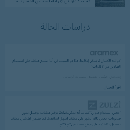
لاستخدامها في أي أداة لتحسين المسارات،
التوصيل أو اللوجستيات.
دراسات الحالة
’فوائده للأعمال لا يمكن إنكارها. هذا هو السبب في أننا نشجع عملائنا على استخدام
العناوين من ۳ كلمات.‘
إياد كمال، الرئيس التنفيذي للعمليات، أرامكس
اقرأ المقال
’ يعني استخدام عنوان۳كلمات أنه يمكن ﻠZulzi توفير عمليات توصيل بدون
صعوبات، يجعل ذلك العثور على عملائنا أسهل لسائقينا، كما يضمن اطمئنان عملائنا
بوصول بقالاتهم على موقع محدد من ٣م x ٣م.'